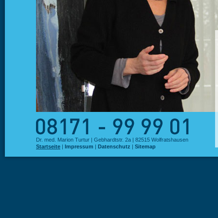
Dr. med. Marion Turtur | Gebhardtstr. 2a | 82515 Wolfratshausen
Startseite
|
Impressum
|
Datenschutz
|
Sitemap